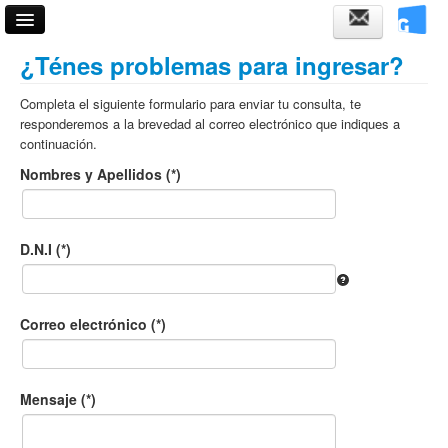
Acceso
¿Ténes problemas para ingresar?
Fechas de examen
Completa el siguiente formulario para enviar tu consulta, te
responderemos a la brevedad al correo electrónico que indiques a
Horarios de cursadas
continuación.
Nombres y Apellidos (*)
Validador de certificados
Ayuda
D.N.I (*)
Correo electrónico (*)
Mensaje (*)